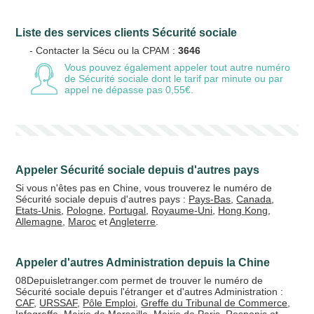
Liste des services clients Sécurité sociale
Votre email
- Contacter la Sécu ou la CPAM :
3646
Vous pouvez également appeler tout autre numéro
de Sécurité sociale
dont le tarif par minute ou par
appel ne dépasse pas 0,55€.
Vos crédits
20 €
50 €
Appeler Sécurité sociale depuis d'autres pays
+5% de bonus
Si vous n'êtes pas en Chine, vous trouverez le numéro de
Sécurité sociale depuis d'autres pays :
Pays-Bas
,
Canada
,
Etats-Unis
,
Pologne
,
Portugal
,
Royaume-Uni
,
Hong Kong
,
Allemagne
,
Maroc
et
Angleterre
.
Appeler d'autres Administration depuis la Chine
08Depuisletranger.com permet de trouver le numéro de
Sécurité sociale depuis l'étranger et d'autres Administration :
CAF
,
URSSAF
,
Pôle Emploi
,
Greffe du Tribunal de Commerce
,