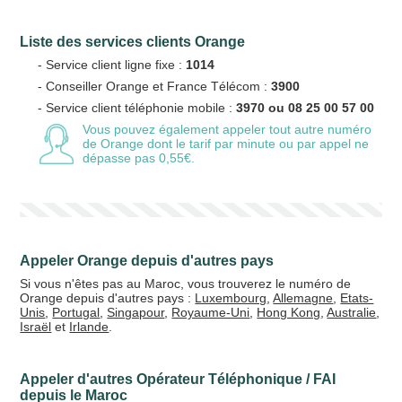
Liste des services clients Orange
Votre email
- Service client ligne fixe :
1014
- Conseiller Orange et France Télécom :
3900
- Service client téléphonie mobile :
3970 ou 08 25 00 57 00
Vous pouvez également appeler tout autre numéro
de Orange
dont le tarif par minute ou par appel ne
Vos crédits
dépasse pas 0,55€.
20 €
50 €
+5% de bonus
Appeler Orange depuis d'autres pays
Si vous n'êtes pas au Maroc, vous trouverez le numéro de
Orange depuis d'autres pays :
Luxembourg
,
Allemagne
,
Etats-
Unis
,
Portugal
,
Singapour
,
Royaume-Uni
,
Hong Kong
,
Australie
,
Israël
et
Irlande
.
Appeler d'autres Opérateur Téléphonique / FAI
depuis le Maroc