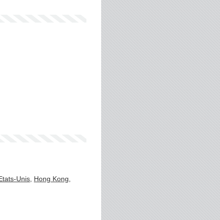
Etats-Unis
,
Hong Kong
,