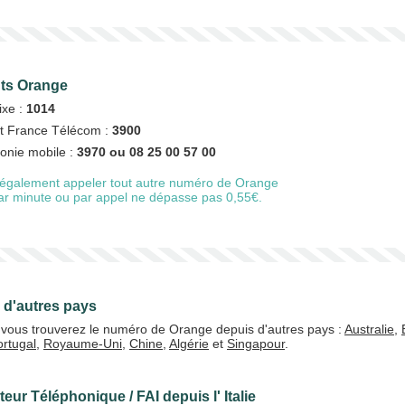
nts Orange
fixe :
1014
et France Télécom :
3900
honie mobile :
3970 ou 08 25 00 57 00
également appeler tout autre numéro de Orange
 par minute ou par appel ne dépasse pas 0,55€.
 d'autres pays
e, vous trouverez le numéro de Orange depuis d'autres pays :
Australie
,
ortugal
,
Royaume-Uni
,
Chine
,
Algérie
et
Singapour
.
eur Téléphonique / FAI depuis l' Italie