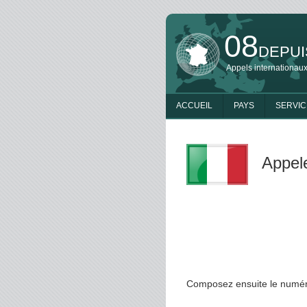
08
DEPUI
Appels internationaux
ACCUEIL
PAYS
SERVIC
Appele
Composez ensuite le numéro