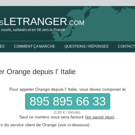
LETRANGER
S
.COM
 courts, surtaxés et en 08 vers la France
ES
COMMENT ÇA MARCHE
QUESTIONS / RÉPONSES
CONTACT
r Orange depuis l' Italie
Pour appeler Orange depuis l' Italie, vous devez composer le
895 895 66 33
.
(1,80 € / minute)
Seul ce numéro vous sera facturé (
en savoir plus
).
 du service client de Orange (voir ci-dessous)