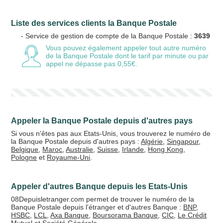
Liste des services clients la Banque Postale
Votre email
- Service de gestion de compte de la Banque Postale :
3639
Vous pouvez également appeler tout autre numéro
de la Banque Postale
dont le tarif par minute ou par
appel ne dépasse pas 0,55€.
Vos crédits
20 €
50 €
Appeler la Banque Postale depuis d'autres pays
+5% de bonus
Si vous n'êtes pas aux Etats-Unis, vous trouverez le numéro de
la Banque Postale depuis d'autres pays :
Algérie
,
Singapour
,
Belgique
,
Maroc
,
Australie
,
Suisse
,
Irlande
,
Hong Kong
,
Pologne
et
Royaume-Uni
.
Appeler d'autres Banque depuis les Etats-Unis
08Depuisletranger.com permet de trouver le numéro de la
Banque Postale depuis l'étranger et d'autres Banque :
BNP
,
HSBC
,
LCL
,
Axa Banque
,
Boursorama Banque
,
CIC
,
Le Crédit