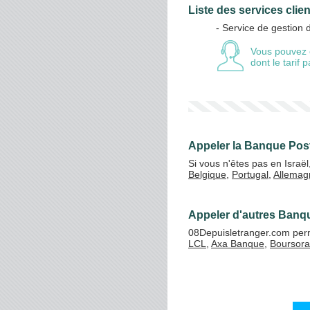
Liste des services clie
- Service de gestion
Vos crédits
Vous pouvez 
dont le tarif
Appeler la Banque Post
Si vous n'êtes pas en Israë
Belgique
,
Portugal
,
Allemag
Appeler d'autres Banqu
08Depuisletranger.com perm
LCL
,
Axa Banque
,
Boursor