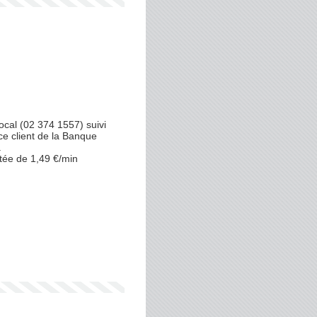
cal (02 374 1557) suivi
ce client de la Banque
.
tée de 1,49 €/min