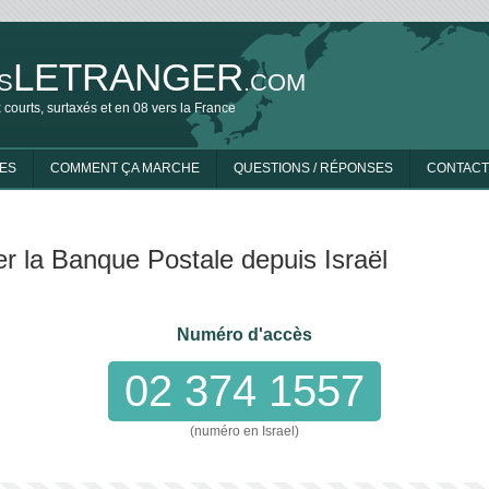
LETRANGER
S
.COM
 courts, surtaxés et en 08 vers la France
ES
COMMENT ÇA MARCHE
QUESTIONS / RÉPONSES
CONTACT
r la Banque Postale depuis Israël
Numéro d'accès
02 374 1557
(numéro en Israel)