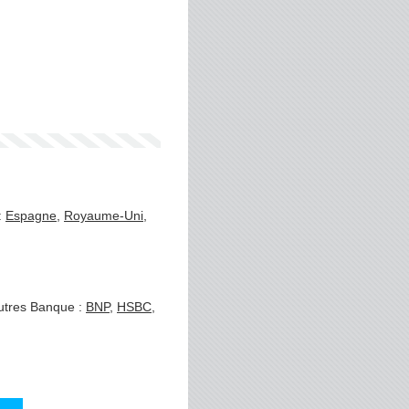
:
Espagne
,
Royaume-Uni
,
autres Banque :
BNP
,
HSBC
,