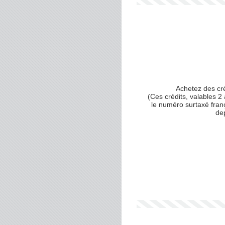
Achetez des cr
(Ces crédits, valables 2 
le numéro surtaxé fran
dep
Votre numéro de téléphone
(avec lequel vous allez appe
Votre email