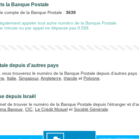
nts la Banque Postale
 de compte de la Banque Postale :
3639
également appeler tout autre numéro de la Banque Postale
20 €
50 €
 par minute ou par appel ne dépasse pas 0,55€.
+5% de bonus
ale depuis d'autres pays
l, vous trouverez le numéro de la Banque Postale depuis d'autres pays 
ne
,
Italie
,
Singapour
,
Angleterre
,
Irlande
et
Pologne
.
J'accepte les
CGV
Valider
e depuis Israël
et de trouver le numéro de la Banque Postale depuis l'étranger et d'
ama Banque
,
CIC
,
Le Crédit Mutuel
et
Société Générale
.