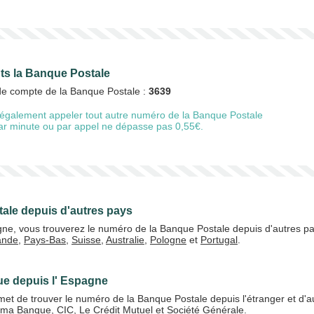
nts la Banque Postale
 de compte de la Banque Postale :
3639
également appeler tout autre numéro de la Banque Postale
 par minute ou par appel ne dépasse pas 0,55€.
ale depuis d'autres pays
gne, vous trouverez le numéro de la Banque Postale depuis d'autres p
lande
,
Pays-Bas
,
Suisse
,
Australie
,
Pologne
et
Portugal
.
ue depuis l' Espagne
et de trouver le numéro de la Banque Postale depuis l'étranger et d'
ama Banque
,
CIC
,
Le Crédit Mutuel
et
Société Générale
.