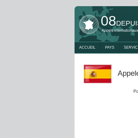
08
DEPUI
Appels internationaux
ACCUEIL
PAYS
SERVIC
Appele
Po