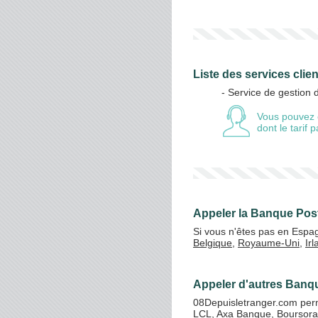
Liste des services clie
- Service de gestion
Vous pouvez 
dont le tarif
Appeler la Banque Post
Si vous n'êtes pas en Espa
Belgique
,
Royaume-Uni
,
Ir
Appeler d'autres Banq
08Depuisletranger.com perm
LCL
,
Axa Banque
,
Boursor