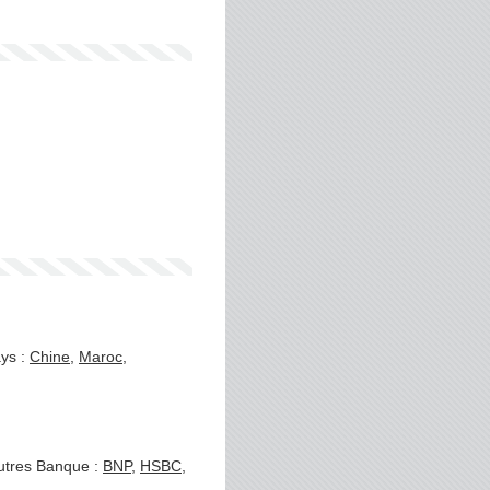
ays :
Chine
,
Maroc
,
autres Banque :
BNP
,
HSBC
,