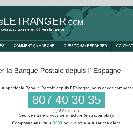
LETRANGER
S
.COM
 courts, surtaxés et en 08 vers la France
ES
COMMENT ÇA MARCHE
QUESTIONS / RÉPONSES
CONTACT
r la Banque Postale depuis l' Espagne
ur appeler la Banque Postale depuis l' Espagne, vous devez composer
807 40 30 35
.
(1,18 € / minute)
Seul ce numéro vous sera facturé (
en savoir plus
).
Composez ensuite le
3639
pour joindre leur service client.