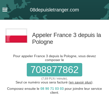
08
depuis
letranger
.com
Appeler France 3 depuis la
Pologne
Pour appeler France 3 depuis la Pologne, vous devez
composer le
708877862
.
(7,69 PLN / minute)
Seul ce numéro vous sera facturé (
en savoir plus
).
Composez ensuite le
08 90 71 03 03
pour joindre leur service
client.