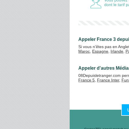
Vous pouvez 
dont le tarif
Appeler France 3 depui
Si vous n'êtes pas en Angle
Maroc
,
Espagne
,
Irlande
,
P
Appeler d'autres Média 
08Depuisletranger.com perm
France 5
,
France Inter
,
Fun
Un service de Simplicitel,