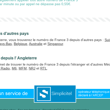
également appeler tout autre numéro de France 3
 par minute ou par appel ne dépasse pas 0,55€.
s d'autres pays
terre, vous trouverez le numéro de France 3 depuis d'autres pays :
Sui
ays-Bas
,
Belgique
,
Australie
et
Singapour
.
depuis l' Angleterre
et de trouver le numéro de France 3 depuis l'étranger et d'autres Méd
 Radio
,
M6
,
MFM
,
NRJ
et
RTL
.