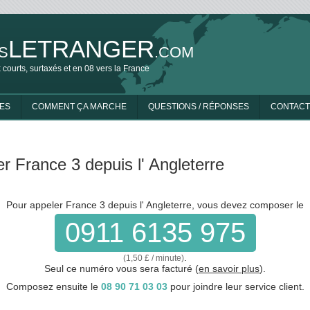
LETRANGER
S
.COM
 courts, surtaxés et en 08 vers la France
ES
COMMENT ÇA MARCHE
QUESTIONS / RÉPONSES
CONTACT
r France 3 depuis l' Angleterre
Pour appeler France 3 depuis l' Angleterre, vous devez composer le
0911 6135 975
.
(1,50 £ / minute)
Seul ce numéro vous sera facturé (
en savoir plus
).
Composez ensuite le
08 90 71 03 03
pour joindre leur service client.