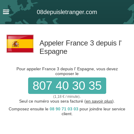
08
depuis
letranger
.com
Appeler France 3 depuis l'
Espagne
Pour appeler France 3 depuis l' Espagne, vous devez
composer le
807 40 30 35
.
(1,18 € / minute)
Seul ce numéro vous sera facturé (
en savoir plus
).
Composez ensuite le
08 90 71 03 03
pour joindre leur service
client.