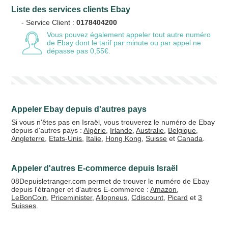
Liste des services clients Ebay
Votre email
- Service Client :
0178404200
Vous pouvez également appeler tout autre numéro
de Ebay
dont le tarif par minute ou par appel ne
dépasse pas 0,55€.
Vos crédits
20 €
50 €
Appeler Ebay depuis d'autres pays
+5% de bonus
Si vous n'êtes pas en Israël, vous trouverez le numéro de Ebay
depuis d'autres pays :
Algérie
,
Irlande
,
Australie
,
Belgique
,
Angleterre
,
Etats-Unis
,
Italie
,
Hong Kong
,
Suisse
et
Canada
.
Appeler d'autres E-commerce depuis Israël
08Depuisletranger.com permet de trouver le numéro de Ebay
depuis l'étranger et d'autres E-commerce :
Amazon
,
LeBonCoin
,
Priceminister
,
Allopneus
,
Cdiscount
,
Picard
et
3
Suisses
.