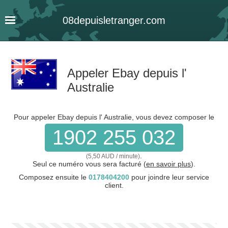
08
depuis
letranger
.com
Appeler Ebay depuis l'
Australie
Pour appeler Ebay depuis l' Australie, vous devez composer le
1902 255 032
.
(5,50 AUD / minute)
Seul ce numéro vous sera facturé (
en savoir plus
).
Composez ensuite le
0178404200
pour joindre leur service
client.