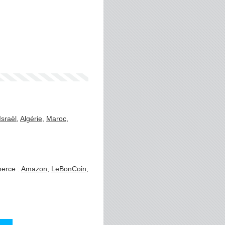
Israël
,
Algérie
,
Maroc
,
merce :
Amazon
,
LeBonCoin
,