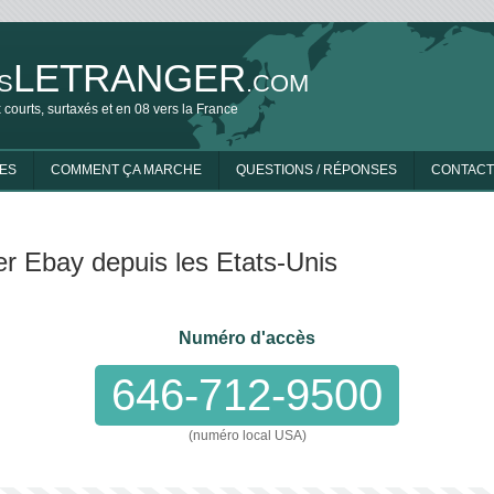
LETRANGER
S
.COM
 courts, surtaxés et en 08 vers la France
ES
COMMENT ÇA MARCHE
QUESTIONS / RÉPONSES
CONTACT
r Ebay depuis les Etats-Unis
Numéro d'accès
646-712-9500
(numéro local USA)