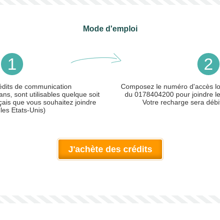
Mode d'emploi
1
2
édits de communication
Composez le numéro d'accès loc
ans, sont utilisables quelque soit
du 0178404200 pour joindre le 
çais que vous souhaitez joindre
Votre recharge sera débi
les Etats-Unis)
J'achète des crédits
ler)