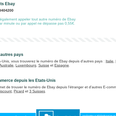
nts Ebay
8404200
également appeler tout autre numéro de Ebay
20 €
50 €
 par minute ou par appel ne dépasse pas 0,55€.
+5% de bonus
'autres pays
s-Unis, vous trouverez le numéro de Ebay depuis d'autres pays :
Italie
,
Australie
,
Luxembourg
,
Suisse
et
Espagne
.
J'accepte les
CGV
Valider
merce depuis les Etats-Unis
et de trouver le numéro de Ebay depuis l'étranger et d'autres E-com
iscount
,
Picard
et
3 Suisses
.