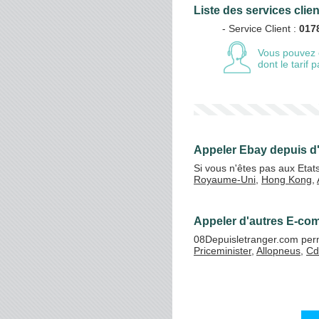
Liste des services clie
- Service Client :
017
Vos crédits
Vous pouvez 
dont le tarif
Appeler Ebay depuis d
Si vous n'êtes pas aux Etat
Royaume-Uni
,
Hong Kong
,
Appeler d'autres E-com
08Depuisletranger.com perm
Priceminister
,
Allopneus
,
Cd