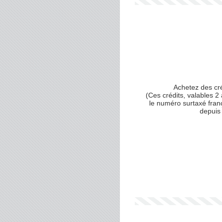
Achetez des cr
(Ces crédits, valables 2 
le numéro surtaxé fran
depuis 
Votre numéro de téléphone
(avec lequel vous allez appe
Votre email