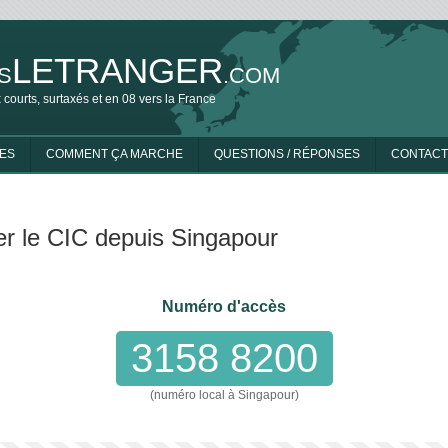
LETRANGER
S
.COM
 courts, surtaxés et en 08 vers la France
ES
COMMENT ÇA MARCHE
QUESTIONS / RÉPONSES
CONTACT
er le CIC depuis Singapour
Numéro d'accès
3158 8200
(numéro local à Singapour)