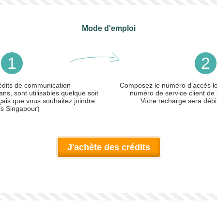
Mode d'emploi
1
2
édits de communication
Composez le numéro d'accès loc
ans, sont utilisables quelque soit
numéro de service client de 
çais que vous souhaitez joindre
Votre recharge sera débi
is Singapour)
J'achète des crédits
ler)