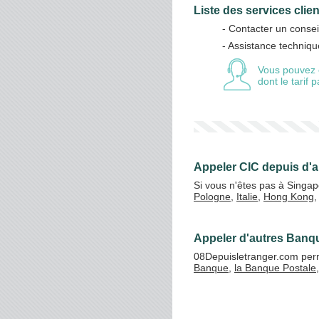
Liste des services clie
- Contacter un consei
- Assistance techniqu
Vos crédits
Vous pouvez 
dont le tarif
Appeler CIC depuis d'a
Si vous n'êtes pas à Singap
Pologne
,
Italie
,
Hong Kong
,
Appeler d'autres Banq
08Depuisletranger.com perm
Banque
,
la Banque Postale