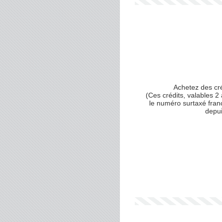
Achetez des cr
(Ces crédits, valables 2 
le numéro surtaxé fran
depu
Votre numéro de téléphone
(avec lequel vous allez appe
Votre email