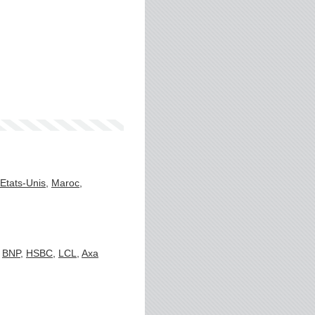
Etats-Unis
,
Maroc
,
:
BNP
,
HSBC
,
LCL
,
Axa