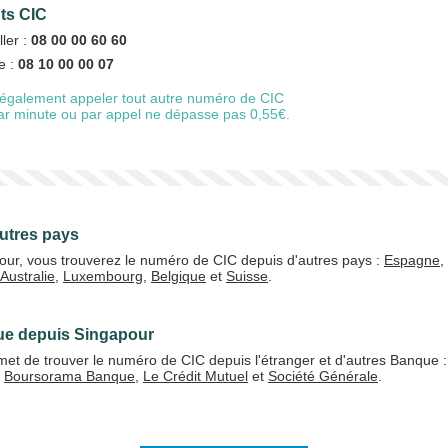
nts CIC
ller :
08 00 00 60 60
e :
08 10 00 00 07
20 €
50 €
également appeler tout autre numéro de CIC
 par minute ou par appel ne dépasse pas 0,55€.
+5% de bonus
utres pays
our, vous trouverez le numéro de CIC depuis d'autres pays :
Espagne
,
J'accepte les
CGV
Australie
,
Luxembourg
,
Belgique
et
Suisse
.
Valider
ue depuis Singapour
et de trouver le numéro de CIC depuis l'étranger et d'autres Banque 
,
Boursorama Banque
,
Le Crédit Mutuel
et
Société Générale
.