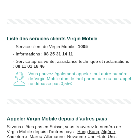
Votre numéro de téléphone
(avec lequel vous allez appeler)
Liste des services clients Virgin Mobile
Votre email
- Service client de Virgin Mobile :
1005
- Informations :
08 25 31 14 11
- Service après vente, assistance technique et réclamations
:
08 11 01 18 46
Vous pouvez également appeler tout autre numéro
Vos crédits
de Virgin Mobile
dont le tarif par minute ou par appel
ne dépasse pas 0,55€.
20 €
50 €
+5% de bonus
Appeler Virgin Mobile depuis d'autres pays
Si vous n'êtes pas en Suisse, vous trouverez le numéro de
Virgin Mobile depuis d'autres pays :
Hong Kong
,
Algérie
,
Angleterre
,
Maroc
,
Allemagne
,
Royaume-Uni
,
Etats-Unis
,