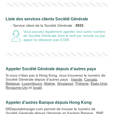
Liste des services clients Société Générale
Votre email
- Service client de la Société Générale :
3933
Vous pouvez également appeler tout autre numéro
de Société Générale
dont le tarif par minute ou par
appel ne dépasse pas 0,55€.
Vos crédits
20 €
50 €
Appeler Société Générale depuis d'autres pays
+5% de bonus
Si vous n'êtes pas à Hong Kong, vous trouverez le numéro de
Société Générale depuis d'autres pays :
Irlande
,
Canada
,
Belgique
,
Luxembourg
,
Algérie
,
Singapour
,
Pologne
,
Etats-Unis
,
Royaume-Uni
et
Israël
.
Appeler d'autres Banque depuis Hong Kong
08Depuisletranger.com permet de trouver le numéro de
Société Générale depuis l'étranger et d'autres Banque :
BNP
,