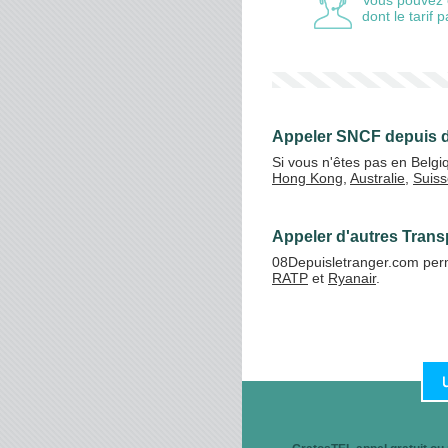
Vous pouvez 
dont le tarif
Appeler SNCF depuis d
Si vous n'êtes pas en Belg
Hong Kong
,
Australie
,
Suiss
Appeler d'autres Trans
08Depuisletranger.com perm
RATP
et
Ryanair
.
Un service de Simplicitel,