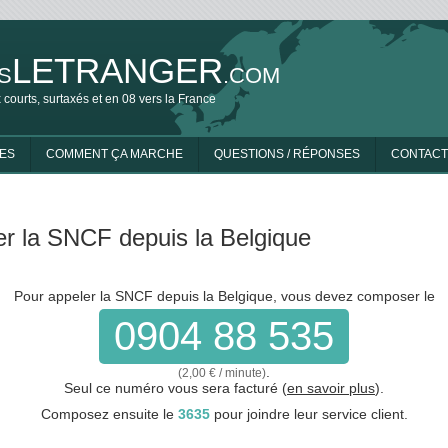
LETRANGER
S
.COM
 courts, surtaxés et en 08 vers la France
ES
COMMENT ÇA MARCHE
QUESTIONS / RÉPONSES
CONTACT
er la SNCF depuis la Belgique
Pour appeler la SNCF depuis la Belgique, vous devez composer le
0904 88 535
.
(2,00 € / minute)
Seul ce numéro vous sera facturé (
en savoir plus
).
Composez ensuite le
3635
pour joindre leur service client.