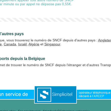
également appeler tout autre numéro de SNCF
 par minute ou par appel ne dépasse pas 0,55€.
'autres pays
ique, vous trouverez le numéro de SNCF depuis d'autres pays :
Anglete
e
,
Canada
,
Israël
,
Algérie
et
Singapour
.
ports depuis la Belgique
et de trouver le numéro de SNCF depuis l'étranger et d'autres Transp