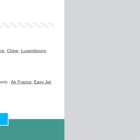
rre
,
Chine
,
Luxembourg
,
orts :
Air France
,
Easy Jet
,