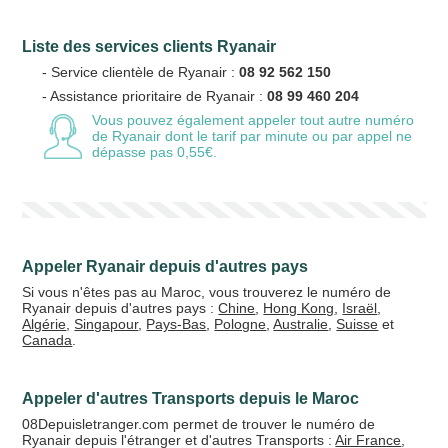
Liste des services clients Ryanair
Votre email
- Service clientèle de Ryanair :
08 92 562 150
- Assistance prioritaire de Ryanair :
08 99 460 204
Vous pouvez également appeler tout autre numéro
de Ryanair
dont le tarif par minute ou par appel ne
dépasse pas 0,55€.
Vos crédits
20 €
50 €
+5% de bonus
Appeler Ryanair depuis d'autres pays
Si vous n'êtes pas au Maroc, vous trouverez le numéro de
Ryanair depuis d'autres pays :
Chine
,
Hong Kong
,
Israël
,
Algérie
,
Singapour
,
Pays-Bas
,
Pologne
,
Australie
,
Suisse
et
Canada
.
Appeler d'autres Transports depuis le Maroc
08Depuisletranger.com permet de trouver le numéro de
Ryanair depuis l'étranger et d'autres Transports :
Air France
,