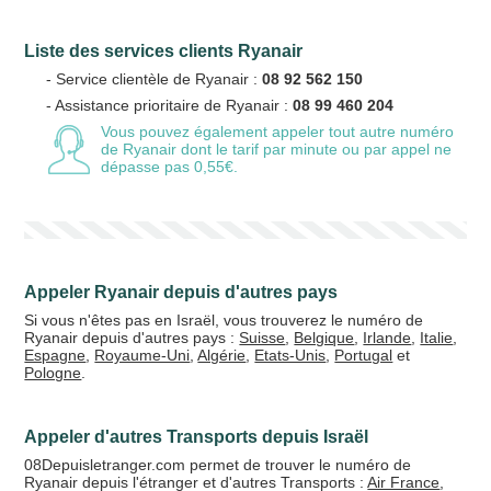
Liste des services clients Ryanair
Votre email
- Service clientèle de Ryanair :
08 92 562 150
- Assistance prioritaire de Ryanair :
08 99 460 204
Vous pouvez également appeler tout autre numéro
de Ryanair
dont le tarif par minute ou par appel ne
dépasse pas 0,55€.
Vos crédits
20 €
50 €
+5% de bonus
Appeler Ryanair depuis d'autres pays
Si vous n'êtes pas en Israël, vous trouverez le numéro de
Ryanair depuis d'autres pays :
Suisse
,
Belgique
,
Irlande
,
Italie
,
Espagne
,
Royaume-Uni
,
Algérie
,
Etats-Unis
,
Portugal
et
Pologne
.
Appeler d'autres Transports depuis Israël
08Depuisletranger.com permet de trouver le numéro de
Ryanair depuis l'étranger et d'autres Transports :
Air France
,