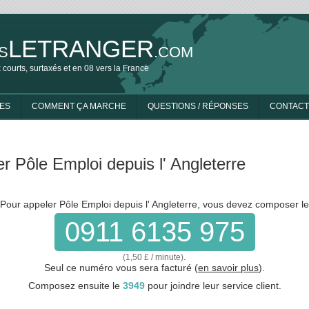
LETRANGER
S
.COM
 courts, surtaxés et en 08 vers la France
ES
COMMENT ÇA MARCHE
QUESTIONS / RÉPONSES
CONTACT
r Pôle Emploi depuis l' Angleterre
Pour appeler Pôle Emploi depuis l' Angleterre, vous devez composer le
0911 6135 975
.
(1,50 £ / minute)
Seul ce numéro vous sera facturé (
en savoir plus
).
Composez ensuite le
3949
pour joindre leur service client.