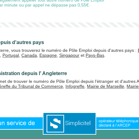
également appeler tout autre numéro de Pôle Emploi
 par minute ou par appel ne dépasse pas 0,55€.
puis d'autres pays
terre, vous trouverez le numéro de Pôle Emploi depuis d'autres pays :
,
Portugal
,
Canada
,
Espagne
,
Singapour
et
Pays-Bas
.
stration depuis l' Angleterre
t de trouver le numéro de Pôle Emploi depuis l'étranger et d'autres A
Greffe du Tribunal de Commerce
,
Infogreffe
,
Mairie de Marseille
,
Mairie