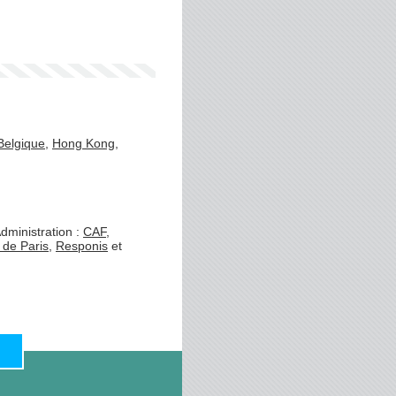
Belgique
,
Hong Kong
,
dministration :
CAF
,
 de Paris
,
Responis
et