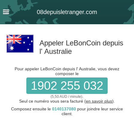
08
depuis
letranger
.com
Appeler LeBonCoin depuis
l' Australie
Pour appeler LeBonCoin depuis l' Australie, vous devez
composer le
1902 255 032
.
(5,50 AUD / minute)
Seul ce numéro vous sera facturé (
en savoir plus
).
Composez ensuite le
0140137080
pour joindre leur service
client.