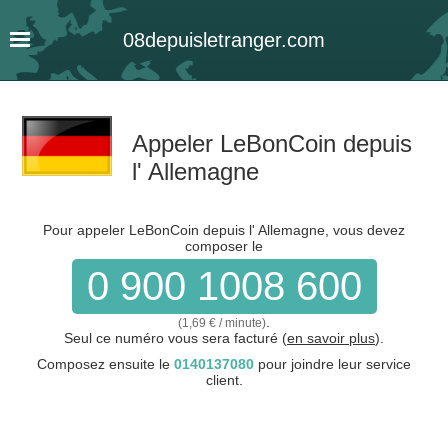
08
depuis
letranger
.com
Appeler LeBonCoin depuis
l' Allemagne
Pour appeler LeBonCoin depuis l' Allemagne, vous devez
composer le
0 900 1008 600
.
(1,69 € / minute)
Seul ce numéro vous sera facturé (
en savoir plus
).
Composez ensuite le
0140137080
pour joindre leur service
client.