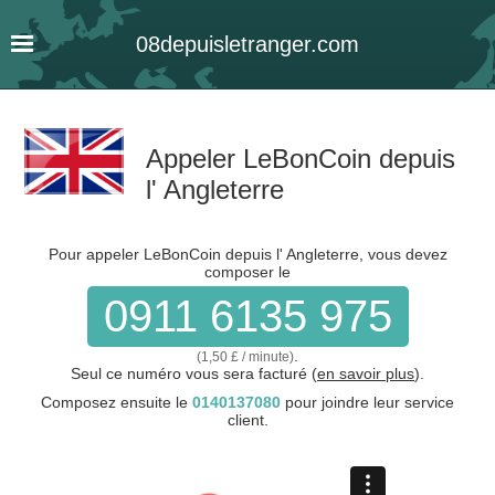
08
depuis
letranger
.com
Appeler LeBonCoin depuis
l' Angleterre
Pour appeler LeBonCoin depuis l' Angleterre, vous devez
composer le
0911 6135 975
.
(1,50 £ / minute)
Seul ce numéro vous sera facturé (
en savoir plus
).
Composez ensuite le
0140137080
pour joindre leur service
client.