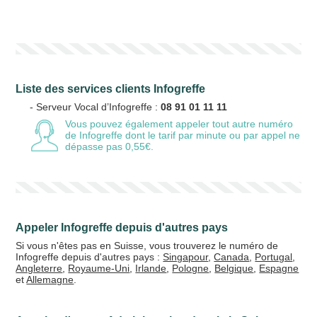
Votre numéro de téléphone
(avec lequel vous allez appeler)
Liste des services clients Infogreffe
Votre email
- Serveur Vocal d’Infogreffe :
08 91 01 11 11
Vous pouvez également appeler tout autre numéro
de Infogreffe
dont le tarif par minute ou par appel ne
dépasse pas 0,55€.
Vos crédits
20 €
50 €
Appeler Infogreffe depuis d'autres pays
+5% de bonus
Si vous n'êtes pas en Suisse, vous trouverez le numéro de
Infogreffe depuis d'autres pays :
Singapour
,
Canada
,
Portugal
,
Angleterre
,
Royaume-Uni
,
Irlande
,
Pologne
,
Belgique
,
Espagne
et
Allemagne
.