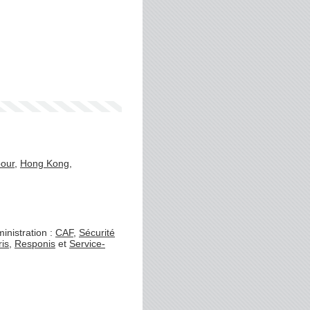
our
,
Hong Kong
,
inistration :
CAF
,
Sécurité
ris
,
Responis
et
Service-