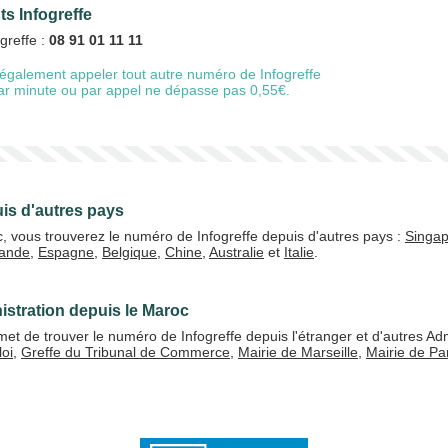
ts Infogreffe
greffe :
08 91 01 11 11
également appeler tout autre numéro de Infogreffe
20 €
50 €
 par minute ou par appel ne dépasse pas 0,55€.
+5% de bonus
uis d'autres pays
, vous trouverez le numéro de Infogreffe depuis d'autres pays :
Singap
lande
,
Espagne
,
Belgique
,
Chine
,
Australie
et
Italie
.
J'accepte les
CGV
Valider
istration depuis le Maroc
t de trouver le numéro de Infogreffe depuis l'étranger et d'autres Adm
oi
,
Greffe du Tribunal de Commerce
,
Mairie de Marseille
,
Mairie de Pa