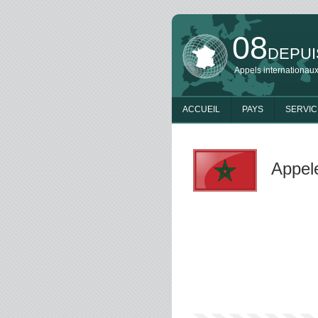
08
DEPUI
Appels internationaux
ACCUEIL
PAYS
SERVIC
Appele