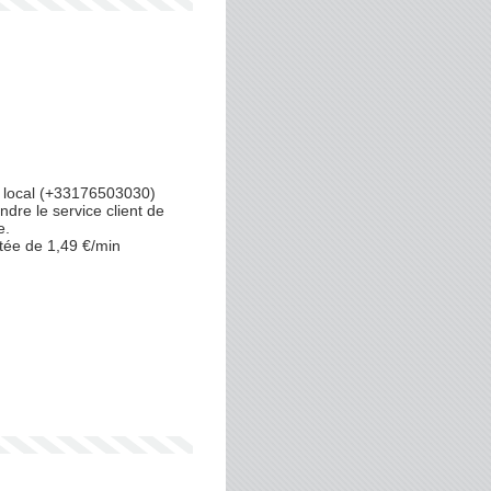
 local (+33176503030)
ndre le service client de
e.
tée de 1,49 €/min