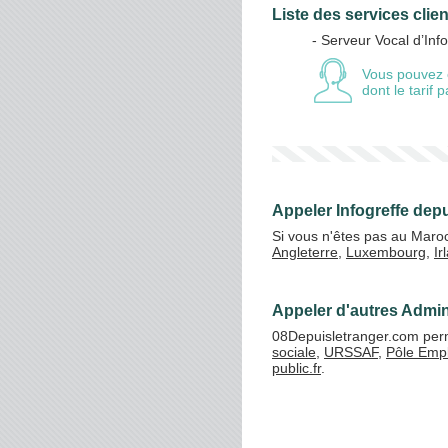
Liste des services clien
- Serveur Vocal d’Info
Vos crédits
Vous pouvez 
dont le tarif
Appeler Infogreffe dep
Si vous n'êtes pas au Maroc
Angleterre
,
Luxembourg
,
Ir
Appeler d'autres Admin
08Depuisletranger.com perme
sociale
,
URSSAF
,
Pôle Empl
public.fr
.