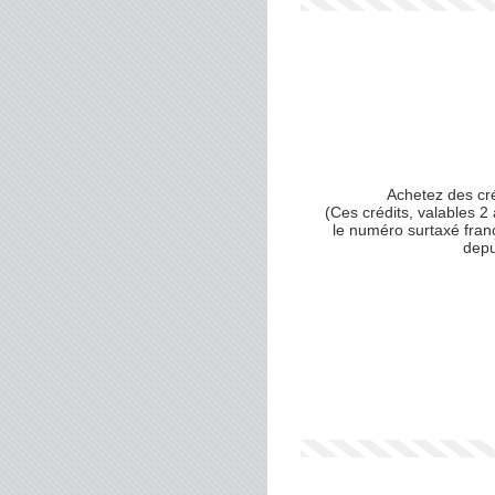
Achetez des cr
(Ces crédits, valables 2 
le numéro surtaxé fran
depu
Votre numéro de téléphone
(avec lequel vous allez appe
Votre email