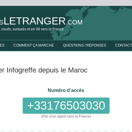
LETRANGER
S
.COM
 courts, surtaxés et en 08 vers la France
ES
COMMENT ÇA MARCHE
QUESTIONS / RÉPONSES
CONTACT
r Infogreffe depuis le Maroc
Numéro d'accès
+33176503030
(Prix d'un appel vers la France)