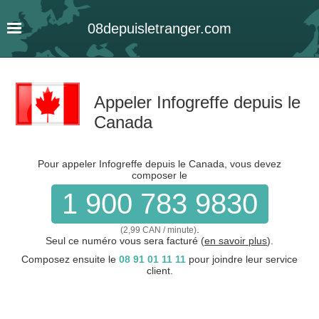
08
depuis
letranger
.com
Appeler Infogreffe depuis le
Canada
Pour appeler Infogreffe depuis le Canada, vous devez
composer le
1 900 783 9830
.
(2,99 CAN / minute)
Seul ce numéro vous sera facturé (
en savoir plus
).
Composez ensuite le
08 91 01 11 11
pour joindre leur service
client.