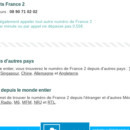
nts France 2
eurs :
08 90 71 02 02
également appeler tout autre numéro de France 2
20 €
50 €
 par minute ou par appel ne dépasse pas 0,55€.
+5% de bonus
s d'autres pays
e entier, vous trouverez le numéro de France 2 depuis d'autres pays :
,
Singapour
,
Chine
,
Allemagne
et
Angleterre
.
J'accepte les
CGV
Valider
 depuis le monde entier
et de trouver le numéro de France 2 depuis l'étranger et d'autres Méd
 Radio
,
M6
,
MFM
,
NRJ
et
RTL
.