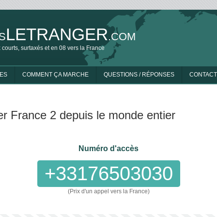
LETRANGER
S
.COM
 courts, surtaxés et en 08 vers la France
ES
COMMENT ÇA MARCHE
QUESTIONS / RÉPONSES
CONTACT
r France 2 depuis le monde entier
Numéro d'accès
+33176503030
(Prix d'un appel vers la France)