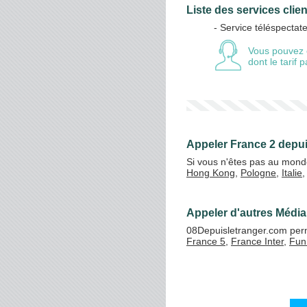
Liste des services clie
- Service téléspectat
Vos crédits
Vous pouvez 
dont le tarif
Appeler France 2 depui
Si vous n'êtes pas au mond
Hong Kong
,
Pologne
,
Italie
Appeler d'autres Média
08Depuisletranger.com perm
France 5
,
France Inter
,
Fun