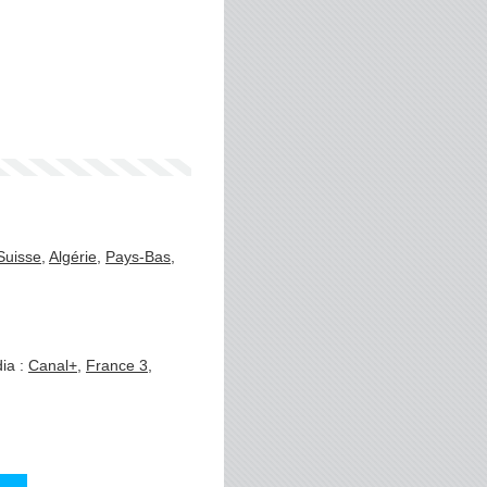
Suisse
,
Algérie
,
Pays-Bas
,
ia :
Canal+
,
France 3
,