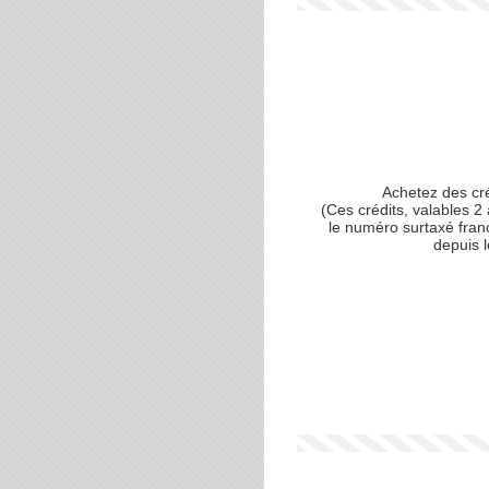
Achetez des cr
(Ces crédits, valables 2 
le numéro surtaxé fran
depuis 
Votre numéro de téléphone
(avec lequel vous allez appe
Votre email