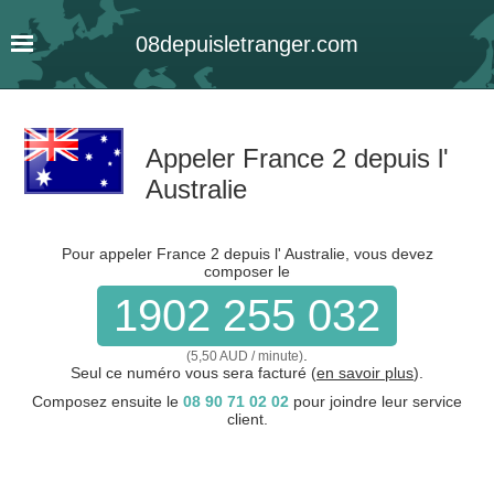
08
depuis
letranger
.com
Appeler France 2 depuis l'
Australie
Pour appeler France 2 depuis l' Australie, vous devez
composer le
1902 255 032
.
(5,50 AUD / minute)
Seul ce numéro vous sera facturé (
en savoir plus
).
Composez ensuite le
08 90 71 02 02
pour joindre leur service
client.