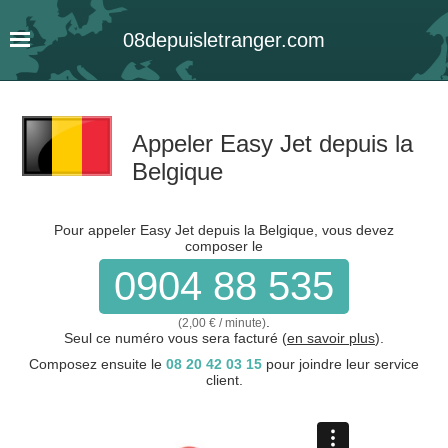
08
depuis
letranger
.com
Appeler Easy Jet depuis la
Belgique
Pour appeler Easy Jet depuis la Belgique, vous devez
composer le
0904 88 535
.
(2,00 € / minute)
Seul ce numéro vous sera facturé (
en savoir plus
).
Composez ensuite le
08 20 42 03 15
pour joindre leur service
client.