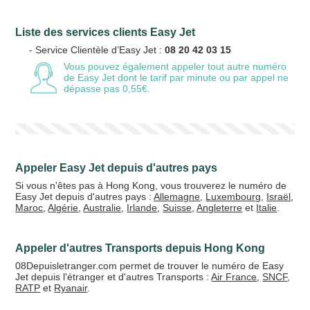
Liste des services clients Easy Jet
Votre email
- Service Clientèle d’Easy Jet :
08 20 42 03 15
Vous pouvez également appeler tout autre numéro
de Easy Jet
dont le tarif par minute ou par appel ne
dépasse pas 0,55€.
Vos crédits
20 €
50 €
Appeler Easy Jet depuis d'autres pays
+5% de bonus
Si vous n'êtes pas à Hong Kong, vous trouverez le numéro de
Easy Jet depuis d'autres pays :
Allemagne
,
Luxembourg
,
Israël
,
Maroc
,
Algérie
,
Australie
,
Irlande
,
Suisse
,
Angleterre
et
Italie
.
Appeler d'autres Transports depuis Hong Kong
08Depuisletranger.com permet de trouver le numéro de Easy
Jet depuis l'étranger et d'autres Transports :
Air France
,
SNCF
,
RATP
et
Ryanair
.