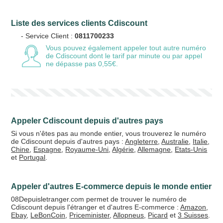
Liste des services clients Cdiscount
Votre email
- Service Client :
0811700233
Vous pouvez également appeler tout autre numéro
de Cdiscount
dont le tarif par minute ou par appel
ne dépasse pas 0,55€.
Vos crédits
20 €
50 €
Appeler Cdiscount depuis d'autres pays
+5% de bonus
Si vous n'êtes pas au monde entier, vous trouverez le numéro
de Cdiscount depuis d'autres pays :
Angleterre
,
Australie
,
Italie
,
Chine
,
Espagne
,
Royaume-Uni
,
Algérie
,
Allemagne
,
Etats-Unis
et
Portugal
.
Appeler d'autres E-commerce depuis le monde entier
08Depuisletranger.com permet de trouver le numéro de
Cdiscount depuis l'étranger et d'autres E-commerce :
Amazon
,
Ebay
,
LeBonCoin
,
Priceminister
,
Allopneus
,
Picard
et
3 Suisses
.