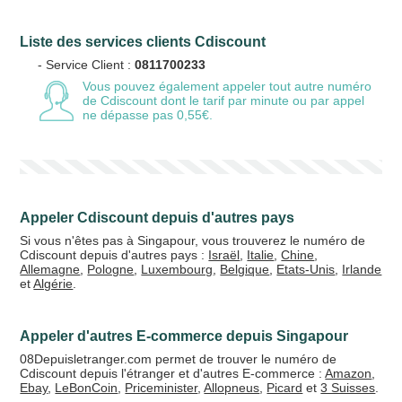
Liste des services clients Cdiscount
Votre email
- Service Client :
0811700233
Vous pouvez également appeler tout autre numéro
de Cdiscount
dont le tarif par minute ou par appel
ne dépasse pas 0,55€.
Vos crédits
20 €
50 €
Appeler Cdiscount depuis d'autres pays
+5% de bonus
Si vous n'êtes pas à Singapour, vous trouverez le numéro de
Cdiscount depuis d'autres pays :
Israël
,
Italie
,
Chine
,
Allemagne
,
Pologne
,
Luxembourg
,
Belgique
,
Etats-Unis
,
Irlande
et
Algérie
.
Appeler d'autres E-commerce depuis Singapour
08Depuisletranger.com permet de trouver le numéro de
Cdiscount depuis l'étranger et d'autres E-commerce :
Amazon
,
Ebay
,
LeBonCoin
,
Priceminister
,
Allopneus
,
Picard
et
3 Suisses
.