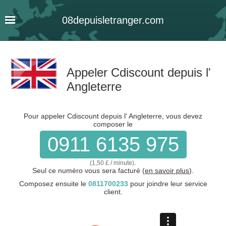
08
depuis
letranger
.com
Appeler Cdiscount depuis l'
Angleterre
Pour appeler Cdiscount depuis l' Angleterre, vous devez
composer le
0911 6135 975
.
(1,50 £ / minute)
Seul ce numéro vous sera facturé (
en savoir plus
).
Composez ensuite le
0811700233
pour joindre leur service
client.