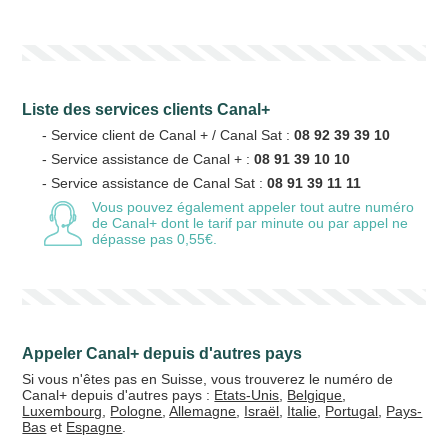
Votre numéro de téléphone
(avec lequel vous allez appeler)
Liste des services clients Canal+
Votre email
- Service client de Canal + / Canal Sat :
08 92 39 39 10
- Service assistance de Canal + :
08 91 39 10 10
- Service assistance de Canal Sat :
08 91 39 11 11
Vous pouvez également appeler tout autre numéro
de Canal+
dont le tarif par minute ou par appel ne
Vos crédits
dépasse pas 0,55€.
20 €
50 €
+5% de bonus
Appeler Canal+ depuis d'autres pays
Si vous n'êtes pas en Suisse, vous trouverez le numéro de
Canal+ depuis d'autres pays :
Etats-Unis
,
Belgique
,
Luxembourg
,
Pologne
,
Allemagne
,
Israël
,
Italie
,
Portugal
,
Pays-
Bas
et
Espagne
.