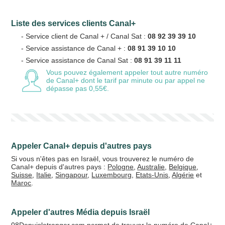
Liste des services clients Canal+
Votre email
- Service client de Canal + / Canal Sat :
08 92 39 39 10
- Service assistance de Canal + :
08 91 39 10 10
- Service assistance de Canal Sat :
08 91 39 11 11
Vous pouvez également appeler tout autre numéro
de Canal+
dont le tarif par minute ou par appel ne
Vos crédits
dépasse pas 0,55€.
20 €
50 €
+5% de bonus
Appeler Canal+ depuis d'autres pays
Si vous n'êtes pas en Israël, vous trouverez le numéro de
Canal+ depuis d'autres pays :
Pologne
,
Australie
,
Belgique
,
Suisse
,
Italie
,
Singapour
,
Luxembourg
,
Etats-Unis
,
Algérie
et
Maroc
.
Appeler d'autres Média depuis Israël