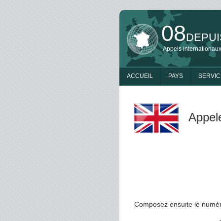
08
DEPUI
Appels internationaux
ACCUEIL
PAYS
SERVIC
Appele
Composez ensuite le numéro