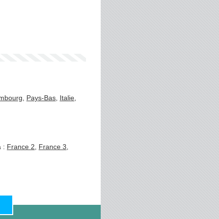
mbourg
,
Pays-Bas
,
Italie
,
a :
France 2
,
France 3
,