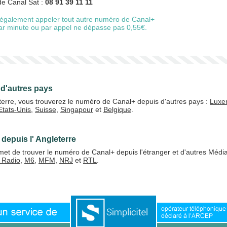
de Canal Sat :
08 91 39 11 11
également appeler tout autre numéro de Canal+
 par minute ou par appel ne dépasse pas 0,55€.
d'autres pays
terre, vous trouverez le numéro de Canal+ depuis d'autres pays :
Luxe
Etats-Unis
,
Suisse
,
Singapour
et
Belgique
.
depuis l' Angleterre
et de trouver le numéro de Canal+ depuis l'étranger et d'autres Médi
 Radio
,
M6
,
MFM
,
NRJ
et
RTL
.