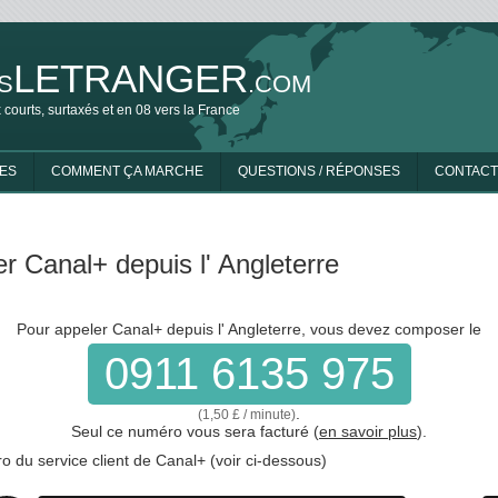
LETRANGER
S
.COM
 courts, surtaxés et en 08 vers la France
ES
COMMENT ÇA MARCHE
QUESTIONS / RÉPONSES
CONTACT
r Canal+ depuis l' Angleterre
Pour appeler Canal+ depuis l' Angleterre, vous devez composer le
0911 6135 975
.
(1,50 £ / minute)
Seul ce numéro vous sera facturé (
en savoir plus
).
 du service client de Canal+ (voir ci-dessous)