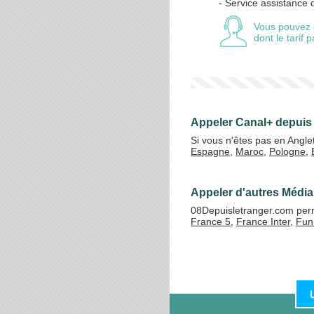
- Service assistance 
Vous pouvez 
dont le tarif
Appeler Canal+ depuis 
Si vous n'êtes pas en Angle
Espagne
,
Maroc
,
Pologne
,
Appeler d'autres Média 
08Depuisletranger.com perm
France 5
,
France Inter
,
Fun