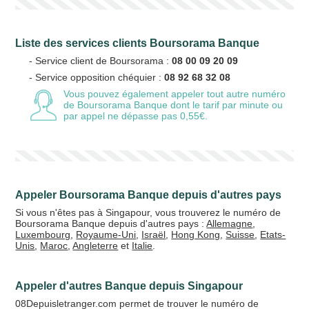
Liste des services clients Boursorama Banque
Votre email
- Service client de Boursorama :
08 00 09 20 09
- Service opposition chéquier :
08 92 68 32 08
Vous pouvez également appeler tout autre numéro
de Boursorama Banque
dont le tarif par minute ou
par appel ne dépasse pas 0,55€.
Vos crédits
20 €
50 €
+5% de bonus
Appeler Boursorama Banque depuis d'autres pays
Si vous n'êtes pas à Singapour, vous trouverez le numéro de
Boursorama Banque depuis d'autres pays :
Allemagne
,
Luxembourg
,
Royaume-Uni
,
Israël
,
Hong Kong
,
Suisse
,
Etats-
Unis
,
Maroc
,
Angleterre
et
Italie
.
Appeler d'autres Banque depuis Singapour
08Depuisletranger.com permet de trouver le numéro de