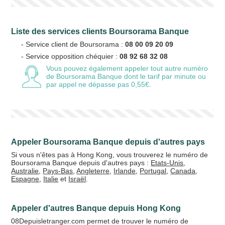
Liste des services clients Boursorama Banque
Votre email
- Service client de Boursorama :
08 00 09 20 09
- Service opposition chéquier :
08 92 68 32 08
Vous pouvez également appeler tout autre numéro
de Boursorama Banque
dont le tarif par minute ou
par appel ne dépasse pas 0,55€.
Vos crédits
20 €
50 €
+5% de bonus
Appeler Boursorama Banque depuis d'autres pays
Si vous n'êtes pas à Hong Kong, vous trouverez le numéro de
Boursorama Banque depuis d'autres pays :
Etats-Unis
,
Australie
,
Pays-Bas
,
Angleterre
,
Irlande
,
Portugal
,
Canada
,
Espagne
,
Italie
et
Israël
.
Appeler d'autres Banque depuis Hong Kong
08Depuisletranger.com permet de trouver le numéro de