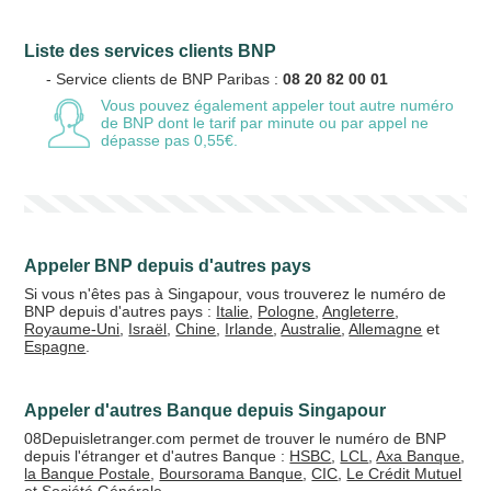
Liste des services clients BNP
Votre email
- Service clients de BNP Paribas :
08 20 82 00 01
Vous pouvez également appeler tout autre numéro
de BNP
dont le tarif par minute ou par appel ne
dépasse pas 0,55€.
Vos crédits
20 €
50 €
Appeler BNP depuis d'autres pays
+5% de bonus
Si vous n'êtes pas à Singapour, vous trouverez le numéro de
BNP depuis d'autres pays :
Italie
,
Pologne
,
Angleterre
,
Royaume-Uni
,
Israël
,
Chine
,
Irlande
,
Australie
,
Allemagne
et
Espagne
.
Appeler d'autres Banque depuis Singapour
08Depuisletranger.com permet de trouver le numéro de BNP
depuis l'étranger et d'autres Banque :
HSBC
,
LCL
,
Axa Banque
,
la Banque Postale
,
Boursorama Banque
,
CIC
,
Le Crédit Mutuel