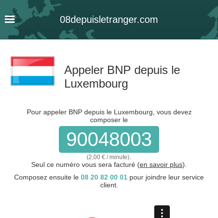
08
depuis
letranger
.com
Appeler BNP depuis le
Luxembourg
Pour appeler BNP depuis le Luxembourg, vous devez
composer le
90048003
.
(2,00 € / minute)
Seul ce numéro vous sera facturé (
en savoir plus
).
Composez ensuite le
08 20 82 00 01
pour joindre leur service
client.