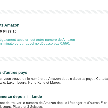
ents Amazon
0 94 77 15
également appeler tout autre numéro de Amazon
 par minute ou par appel ne dépasse pas 0,55€.
 d'autres pays
nde, vous trouverez le numéro de Amazon depuis d'autres pays :
Canad
talie
,
Luxembourg
,
Hong Kong
et
Maroc
.
merce depuis l' Irlande
et de trouver le numéro de Amazon depuis l'étranger et d'autres E-
iscount
,
Picard
et
3 Suisses
.