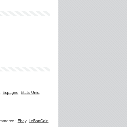
a
,
Espagne
,
Etats-Unis
,
commerce :
Ebay
,
LeBonCoin
,