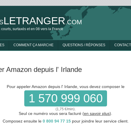
LETRANGER
S
.COM
 courts, surtaxés et en 08 vers la France
ES
COMMENT ÇA MARCHE
QUESTIONS / RÉPONSES
CONTACT
r Amazon depuis l' Irlande
Pour appeler Amazon depuis l' Irlande, vous devez composer le
1 570 999 060
.
(1,75 €/min)
Seul ce numéro vous sera facturé (
en savoir plus
).
Composez ensuite le
0 800 94 77 15
pour joindre leur service client.