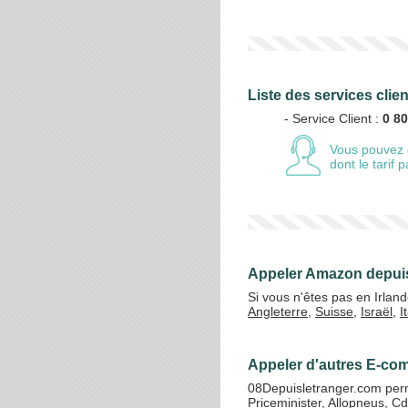
Liste des services cli
- Service Client :
0 80
Vous pouvez 
dont le tarif
Appeler Amazon depuis
Si vous n'êtes pas en Irla
Angleterre
,
Suisse
,
Israël
,
I
Appeler d'autres E-com
08Depuisletranger.com perm
Priceminister
,
Allopneus
,
Cd