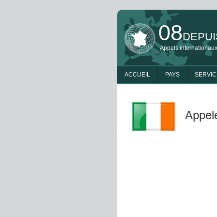
08
DEPUI
Appels internationaux
ACCUEIL
PAYS
SERVIC
Appele