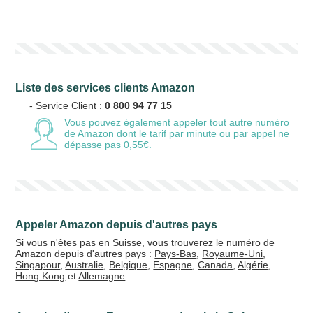
Votre numéro de téléphone
(avec lequel vous allez appeler)
Liste des services clients Amazon
Votre email
- Service Client :
0 800 94 77 15
Vous pouvez également appeler tout autre numéro
de Amazon
dont le tarif par minute ou par appel ne
dépasse pas 0,55€.
Vos crédits
20 €
50 €
Appeler Amazon depuis d'autres pays
+5% de bonus
Si vous n'êtes pas en Suisse, vous trouverez le numéro de
Amazon depuis d'autres pays :
Pays-Bas
,
Royaume-Uni
,
Singapour
,
Australie
,
Belgique
,
Espagne
,
Canada
,
Algérie
,
Hong Kong
et
Allemagne
.