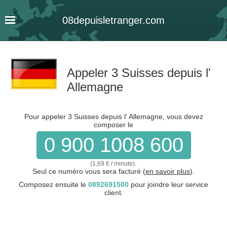
08
depuis
letranger
.com
Appeler 3 Suisses depuis l'
Allemagne
Pour appeler 3 Suisses depuis l' Allemagne, vous devez
composer le
0 900 1008 600
.
(1,69 € / minute)
Seul ce numéro vous sera facturé (
en savoir plus
).
Composez ensuite le
0892691500
pour joindre leur service
client.