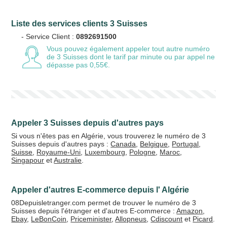
Liste des services clients 3 Suisses
Votre email
- Service Client :
0892691500
Vous pouvez également appeler tout autre numéro
de 3 Suisses
dont le tarif par minute ou par appel ne
dépasse pas 0,55€.
Vos crédits
20 €
50 €
Appeler 3 Suisses depuis d'autres pays
+5% de bonus
Si vous n'êtes pas en Algérie, vous trouverez le numéro de 3
Suisses depuis d'autres pays :
Canada
,
Belgique
,
Portugal
,
Suisse
,
Royaume-Uni
,
Luxembourg
,
Pologne
,
Maroc
,
Singapour
et
Australie
.
Appeler d'autres E-commerce depuis l' Algérie
08Depuisletranger.com permet de trouver le numéro de 3
Suisses depuis l'étranger et d'autres E-commerce :
Amazon
,
Ebay
,
LeBonCoin
,
Priceminister
,
Allopneus
,
Cdiscount
et
Picard
.