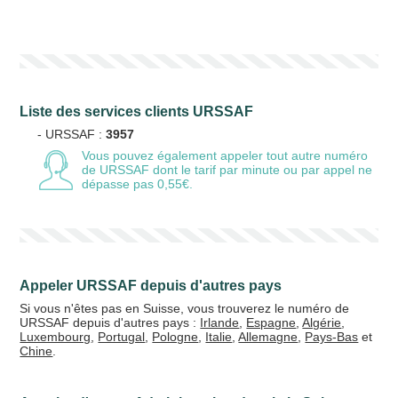
Votre numéro de téléphone
(avec lequel vous allez appeler)
Liste des services clients URSSAF
Votre email
- URSSAF :
3957
Vous pouvez également appeler tout autre numéro
de URSSAF
dont le tarif par minute ou par appel ne
dépasse pas 0,55€.
Vos crédits
20 €
50 €
Appeler URSSAF depuis d'autres pays
+5% de bonus
Si vous n'êtes pas en Suisse, vous trouverez le numéro de
URSSAF depuis d'autres pays :
Irlande
,
Espagne
,
Algérie
,
Luxembourg
,
Portugal
,
Pologne
,
Italie
,
Allemagne
,
Pays-Bas
et
Chine
.