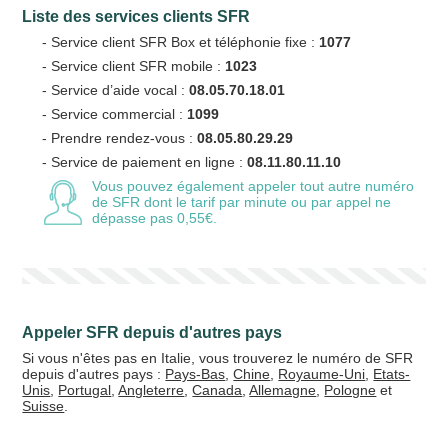
Liste des services clients SFR
- Service client SFR Box et téléphonie fixe :
1077
- Service client SFR mobile :
1023
- Service d’aide vocal :
08.05.70.18.01
- Service commercial :
1099
- Prendre rendez-vous :
08.05.80.29.29
- Service de paiement en ligne :
08.11.80.11.10
Vous pouvez également appeler tout autre numéro
de SFR
dont le tarif par minute ou par appel ne
dépasse pas 0,55€.
Appeler SFR depuis d'autres pays
Si vous n'êtes pas en Italie, vous trouverez le numéro de SFR
depuis d'autres pays :
Pays-Bas
,
Chine
,
Royaume-Uni
,
Etats-
Unis
,
Portugal
,
Angleterre
,
Canada
,
Allemagne
,
Pologne
et
Suisse
.