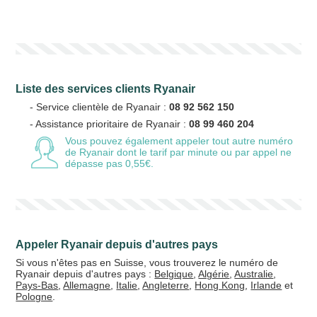
Votre numéro de téléphone
(avec lequel vous allez appeler)
Liste des services clients Ryanair
Votre email
- Service clientèle de Ryanair :
08 92 562 150
- Assistance prioritaire de Ryanair :
08 99 460 204
Vous pouvez également appeler tout autre numéro
de Ryanair
dont le tarif par minute ou par appel ne
dépasse pas 0,55€.
Vos crédits
20 €
50 €
+5% de bonus
Appeler Ryanair depuis d'autres pays
Si vous n'êtes pas en Suisse, vous trouverez le numéro de
Ryanair depuis d'autres pays :
Belgique
,
Algérie
,
Australie
,
Pays-Bas
,
Allemagne
,
Italie
,
Angleterre
,
Hong Kong
,
Irlande
et
Pologne
.