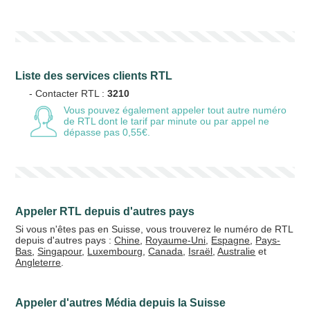
Votre numéro de téléphone
(avec lequel vous allez appeler)
Liste des services clients RTL
Votre email
- Contacter RTL :
3210
Vous pouvez également appeler tout autre numéro
de RTL
dont le tarif par minute ou par appel ne
dépasse pas 0,55€.
Vos crédits
20 €
50 €
Appeler RTL depuis d'autres pays
+5% de bonus
Si vous n'êtes pas en Suisse, vous trouverez le numéro de RTL
depuis d'autres pays :
Chine
,
Royaume-Uni
,
Espagne
,
Pays-
Bas
,
Singapour
,
Luxembourg
,
Canada
,
Israël
,
Australie
et
Angleterre
.
Appeler d'autres Média depuis la Suisse