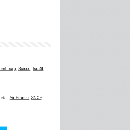
embourg
,
Suisse
,
Israël
,
orts :
Air France
,
SNCF
,