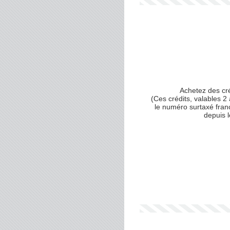
Achetez des cr
(Ces crédits, valables 2 
le numéro surtaxé fran
depuis 
Votre numéro de téléphone
(avec lequel vous allez appe
Votre email