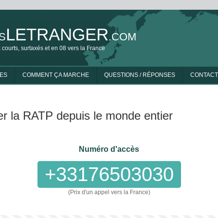
LETRANGER
S
.COM
 courts, surtaxés et en 08 vers la France
ES
COMMENT ÇA MARCHE
QUESTIONS / RÉPONSES
CONTACT
er la RATP depuis le monde entier
Numéro d'accès
+33176503030
(Prix d'un appel vers la France)