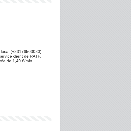
 local (+33176503030)
service client de RATP.
tée de 1,49 €/min