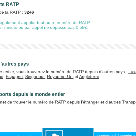
ents RATP
 de la RATP :
3246
également appeler tout autre numéro de RATP
20 €
50 €
 par minute ou par appel ne dépasse pas 0,55€.
+5% de bonus
'autres pays
e entier, vous trouverez le numéro de RATP depuis d'autres pays :
Lux
ne
,
Espagne
,
Singapour
,
Royaume-Uni
et
Angleterre
.
J'accepte les
CGV
Valider
ports depuis le monde entier
et de trouver le numéro de RATP depuis l'étranger et d'autres Transp