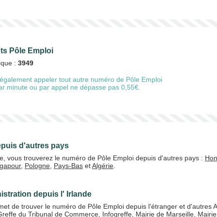
nts Pôle Emploi
ique :
3949
également appeler tout autre numéro de Pôle Emploi
 par minute ou par appel ne dépasse pas 0,55€.
puis d'autres pays
de, vous trouverez le numéro de Pôle Emploi depuis d'autres pays :
Hon
ngapour
,
Pologne
,
Pays-Bas
et
Algérie
.
stration depuis l' Irlande
t de trouver le numéro de Pôle Emploi depuis l'étranger et d'autres A
Greffe du Tribunal de Commerce
,
Infogreffe
,
Mairie de Marseille
,
Mairie