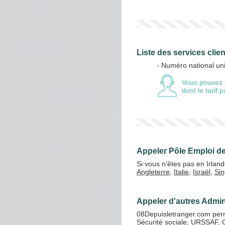
Liste des services clie
- Numéro national un
Vous pouvez 
dont le tarif
Appeler Pôle Emploi de
Si vous n'êtes pas en Irlan
Angleterre
,
Italie
,
Israël
,
Si
Appeler d'autres Admini
08Depuisletranger.com perme
Sécurité sociale
,
URSSAF
,