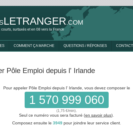
LETRANGER
S
.COM
 courts, surtaxés et en 08 vers la France
ES
COMMENT ÇA MARCHE
QUESTIONS / RÉPONSES
CONTACT
r Pôle Emploi depuis l' Irlande
Pour appeler Pôle Emploi depuis l' Irlande, vous devez composer le
1 570 999 060
.
(1,75 €/min)
Seul ce numéro vous sera facturé (
en savoir plus
).
Composez ensuite le
3949
pour joindre leur service client.