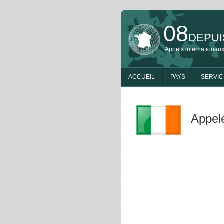
08
DEPUI
Appels internationaux
ACCUEIL
PAYS
SERVIC
Appele