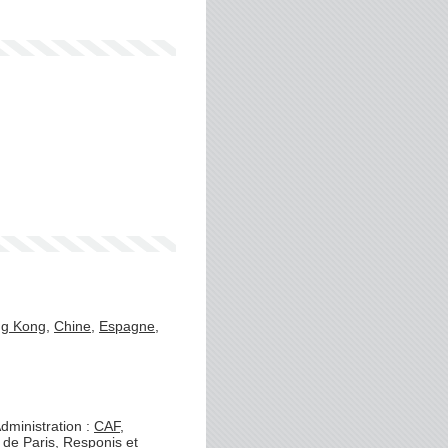
g Kong
,
Chine
,
Espagne
,
dministration :
CAF
,
 de Paris
,
Responis
et