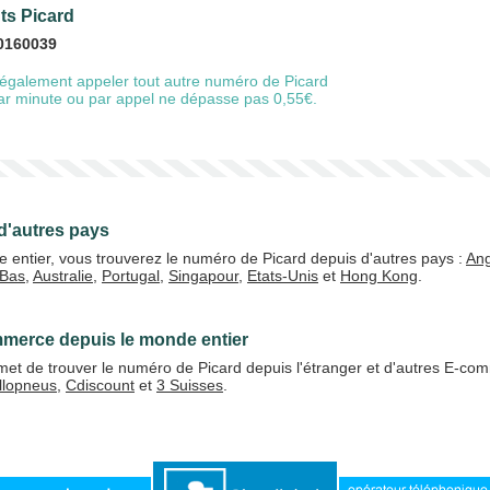
nts Picard
0160039
également appeler tout autre numéro de Picard
20 €
50 €
 par minute ou par appel ne dépasse pas 0,55€.
+5% de bonus
d'autres pays
 entier, vous trouverez le numéro de Picard depuis d'autres pays :
Ang
-Bas
,
Australie
,
Portugal
,
Singapour
,
Etats-Unis
et
Hong Kong
.
J'accepte les
CGV
Valider
mmerce depuis le monde entier
et de trouver le numéro de Picard depuis l'étranger et d'autres E-co
llopneus
,
Cdiscount
et
3 Suisses
.