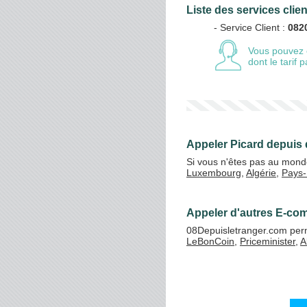
Liste des services clie
- Service Client :
082
Vos crédits
Vous pouvez 
dont le tarif
Appeler Picard depuis 
Si vous n'êtes pas au monde
Luxembourg
,
Algérie
,
Pays
Appeler d'autres E-co
08Depuisletranger.com perm
LeBonCoin
,
Priceminister
,
A