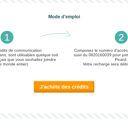
Mode d'emploi
1
2
édits de communication
Composez le numéro d'accès
ans, sont utilisables quelque soit
suivi du 0820160039 pour joind
çais que vous souhaitez joindre
Picard.
le monde entier)
Votre recharge sera débi
J'achète des crédits
ler)