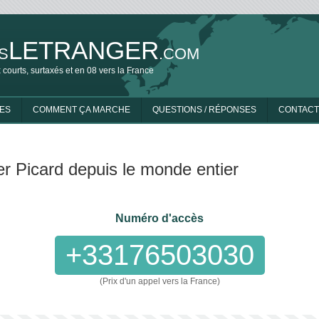
LETRANGER
S
.COM
 courts, surtaxés et en 08 vers la France
ES
COMMENT ÇA MARCHE
QUESTIONS / RÉPONSES
CONTACT
r Picard depuis le monde entier
Numéro d'accès
+33176503030
(Prix d'un appel vers la France)