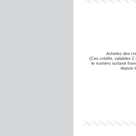
Achetez des cr
(Ces crédits, valables 2 
le numéro surtaxé fran
depuis 
Votre numéro de téléphone
(avec lequel vous allez appe
Votre email