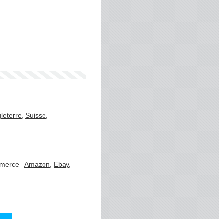
leterre
,
Suisse
,
mmerce :
Amazon
,
Ebay
,